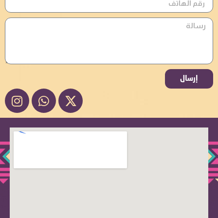
إرسال