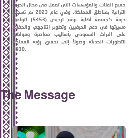
جميع الفئات والمؤسسات التي تعمل في مجال الحرف
التراثية بمناطق المملكة، وفي عام 2023 تم تسجيل
حرفة كجمعية أهلية برقم ترخيص (5453) لتواصل
مسيرتها في دعم الحرفيين وتطوير إنتاجهم، والحفاظ
على التراث السعودي بأساليب معاصرة ومواكبة
للتطورات الحديثة وصولاً إلى تحقيق رؤية المملكة
2030.
The Message