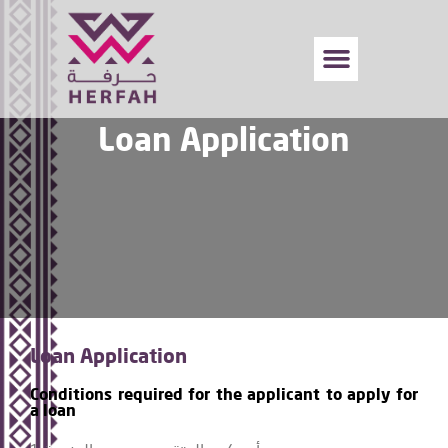
Loan Application
Loan Application
Conditions required for the applicant to apply for
a loan