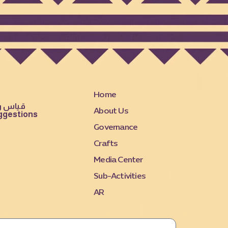
Home
قياس رض
About Us
ggestions
Governance
Crafts
Media Center
Sub-Activities
AR